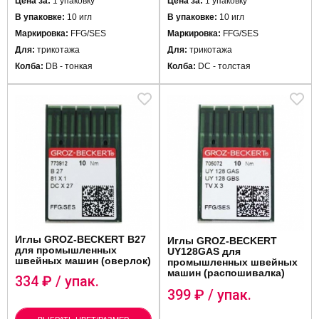
Цена за:
1 упаковку
Цена за:
1 упаковку
В упаковке:
10 игл
В упаковке:
10 игл
Маркировка:
FFG/SES
Маркировка:
FFG/SES
Для:
трикотажа
Для:
трикотажа
Колба:
DB - тонкая
Колба:
DC - толстая
Иглы GROZ-BECKERT B27
Иглы GROZ-BECKERT
для промышленных
UY128GAS для
швейных машин (оверлок)
промышленных швейных
машин (распошивалка)
334
₽ / упак.
399
₽ / упак.