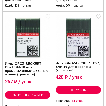
Для:
прямострочки
Для:
трикотажа
Колба:
DB - тонкая
Колба:
DP - толстая
Иглы GROZ-BECKERT B27,
Иглы GROZ-BECKERT
SAN 10 для оверлока
DBx1 SAN10 для
(трикотаж)
промышленных швейных
машин (трикотаж)
420
₽ / упак.
257
₽ / упак.
КУПИТЬ
ВЫБРАТЬ ЦВЕТ/РАЗМЕР
В наличии:
81 упак.