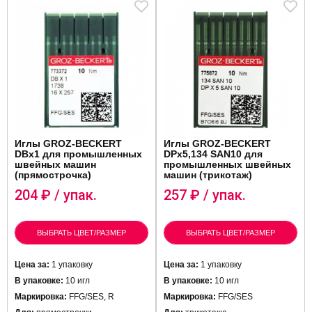
Иглы GROZ-BECKERT
Иглы GROZ-BECKERT
DBx1 для промышленных
DPx5,134 SAN10 для
швейных машин
промышленных швейных
(прямострочка)
машин (трикотаж)
204
₽ / упак.
257
₽ / упак.
ВЫБРАТЬ ЦВЕТ/РАЗМЕР
ВЫБРАТЬ ЦВЕТ/РАЗМЕР
Цена за:
1 упаковку
Цена за:
1 упаковку
В упаковке:
10 игл
В упаковке:
10 игл
Маркировка:
FFG/SES, R
Маркировка:
FFG/SES