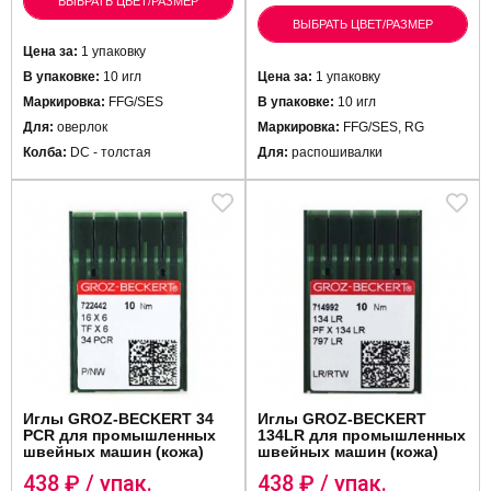
ВЫБРАТЬ ЦВЕТ/РАЗМЕР
ВЫБРАТЬ ЦВЕТ/РАЗМЕР
Цена за:
1 упаковку
В упаковке:
10 игл
Цена за:
1 упаковку
Маркировка:
FFG/SES
В упаковке:
10 игл
Для:
оверлок
Маркировка:
FFG/SES, RG
Колба:
DC - толстая
Для:
распошивалки
Иглы GROZ-BECKERT 34
Иглы GROZ-BECKERT
PCR для промышленных
134LR для промышленных
швейных машин (кожа)
швейных машин (кожа)
438
₽ / упак.
438
₽ / упак.