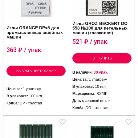
Иглы GROZ-BECKERT DO-
Иглы ORANGE DPх5 для
558 №100 для петельных
промышленных швейных
машин (глазковая)
машин
521
₽ / упак.
363
₽ / упак.
КУПИТЬ
ВЫБРАТЬ ЦВЕТ/РАЗМЕР
В наличии:
30 упак.
Цена за:
1 упаковку
В упаковке:
10 игл
Цена за:
1 упаковку
Маркировка:
RS/SPI
В упаковке:
100 игл
Для:
глазковой петли
Колба:
DP - толстая
Колба:
DO - толстая