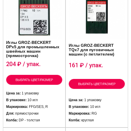
Иглы GROZ-BECKERT
Иглы GROZ-BECKERT
DPx5 для промышленных
TQx7 для пуговичных
швейных машин
машин (с петлителем)
(прямострочка)
204
₽ / упак.
161
₽ / упак.
ВЫБРАТЬ ЦВЕТ/РАЗМЕР
ВЫБРАТЬ ЦВЕТ/РАЗМЕР
Цена за:
1 упаковку
В упаковке:
10 игл
Цена за:
1 упаковку
Маркировка:
FFG/SES, R
В упаковке:
10 игл
Для:
прямострочки
Маркировка:
RG
Колба:
DP - толстая
Колба:
круглая