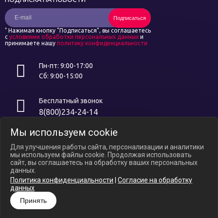
Подписаться
*
Нажимая кнопку "Подписаться", вы соглашаетесь
с
условиями обработки персональных данных
и
принимаете нашу
политику конфиденциальности
Пн-пт: 9:00-17:00
Сб: 9:00-15:00
Бесплатный звонок
8(800)234-24-14
Мы используем cookie
Интернет ресурс носит исключительно информационный характер и
не является публичной офертой, определяемой положениями ст.
Для улучшения работы сайта, персонализации и аналитики
437 ГК РФ. В связи с ослаблением курса российского рубля цены на
мы используем файлы cookie. Продолжая использовать
сайте могут варьироваться, уточняйте актуальные цены у
сайт, вы соглашаетесь на обработку ваших персональных
менеджеров по телефону.
данных.
Политика конфиденциальности
|
Согласие на обработку
Политика конфиденциальности
данных
Согласие на обработку Персональных Данных
Принять