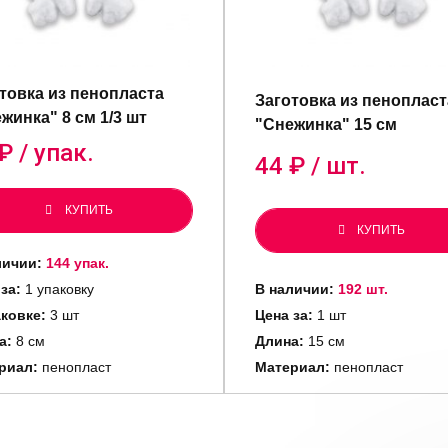
товка из пенопласта
Заготовка из пенопласт
жинка" 8 см 1/3 шт
"Снежинка" 15 см
₽ / упак.
44
₽ / шт.
КУПИТЬ
КУПИТЬ
личии:
144 упак.
за:
1 упаковку
В наличии:
192 шт.
аковке:
3 шт
Цена за:
1 шт
а:
8 см
Длина:
15 см
риал:
пенопласт
Материал:
пенопласт