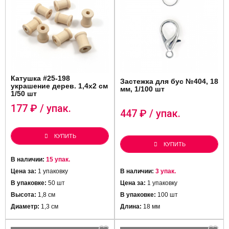
Катушка #25-198
Застежка для бус №404, 18
украшение дерев. 1,4х2 см
мм, 1/100 шт
1/50 шт
177
₽ / упак.
447
₽ / упак.
КУПИТЬ
КУПИТЬ
В наличии:
15 упак.
Цена за:
1 упаковку
В наличии:
3 упак.
В упаковке:
50 шт
Цена за:
1 упаковку
Высота:
1,8 см
В упаковке:
100 шт
Диаметр:
1,3 см
Длина:
18 мм