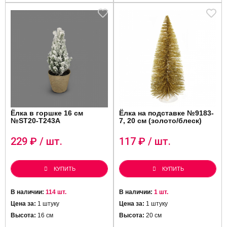
Ёлка в горшке 16 см
Ёлка на подставке №9183-
№ST20-T243A
7, 20 см (золото/блеск)
229
₽ / шт.
117
₽ / шт.
КУПИТЬ
КУПИТЬ
В наличии:
114 шт.
В наличии:
1 шт.
Цена за:
1 штуку
Цена за:
1 штуку
Высота:
16 см
Высота:
20 см