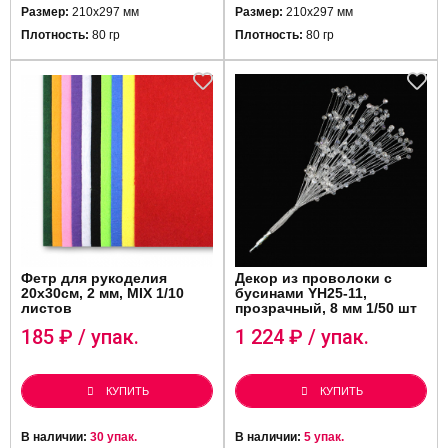
Размер:
210х297 мм
Размер:
210х297 мм
Плотность:
80 гр
Плотность:
80 гр
Фетр для рукоделия
Декор из проволоки с
20х30см, 2 мм, MIX 1/10
бусинами YH25-11,
листов
прозрачный, 8 мм 1/50 шт
185
₽ / упак.
1 224
₽ / упак.
КУПИТЬ
КУПИТЬ
В наличии:
30 упак.
В наличии:
5 упак.