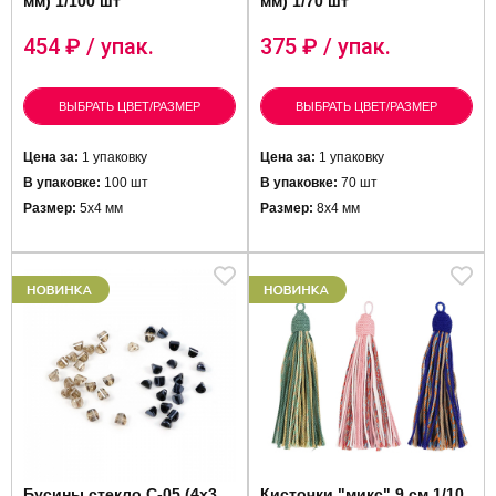
мм) 1/100 шт
мм) 1/70 шт
454
₽ / упак.
375
₽ / упак.
ВЫБРАТЬ ЦВЕТ/РАЗМЕР
ВЫБРАТЬ ЦВЕТ/РАЗМЕР
Цена за:
1 упаковку
Цена за:
1 упаковку
В упаковке:
100 шт
В упаковке:
70 шт
Размер:
5х4 мм
Размер:
8х4 мм
Бусины стекло C-05 (4х3
Кисточки "микс" 9 см 1/10