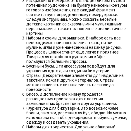
Раскраски по номерам
. Это шанс реализовать свой
потенциал художника. На бумагу нанесены контуры
готового изображения, где каждый фрагмент
соответствует определенному номеру краски.
Следуя инструкциям, можно создать веселые
детские картинки со сказочными и мультяшными
персонажами, а также полноценные реалистичные
картины.
Наборы
и
схемы для вышивки
. В наборе есть все
необходимые приспособления: ткань, нитки
мулине, иглы и уже нанесенный на канву рисунок.
Процесс вышивки станет еще легче и приятнее.
Товары для подобного рукоделия в Уфе
пользуются большим спросом.
Бусины и бусы
. Эти аксессуары подойдут для
украшения одежды и создания бижутерии.
Стразы
. Декоративные элементы для изделий из
текстиля, кожи и других материалов. Стразы
можно нашивать или наклеивать на базовую
поверхность.
Бисер
. В дополнение к нему продается
разноцветная проволока для плетения
замысловатых браслетов и других украшений.
Фурнитура для бижутерии
. Это всевозможные
броши, заколки, розетки для бус, ободки. Их можно
использовать, чтобы декорировать обувь, сумочки,
одежду и создавать украшения.
Наборы для творчества
. Довольно обширный