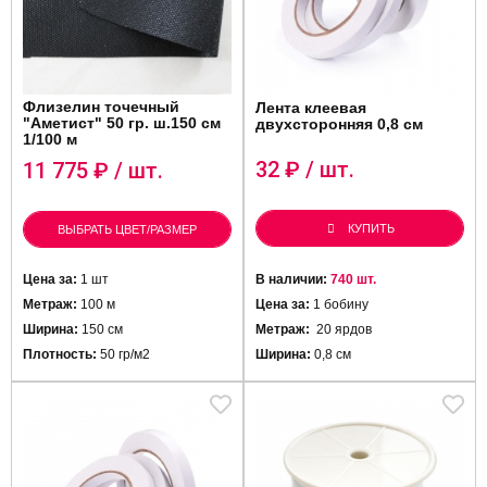
Флизелин точечный
Лента клеевая
"Аметист" 50 гр. ш.150 см
двухсторонняя 0,8 см
1/100 м
32
₽ / шт.
11 775
₽ / шт.
КУПИТЬ
ВЫБРАТЬ ЦВЕТ/РАЗМЕР
Цена за:
1 шт
В наличии:
740 шт.
Метраж:
100 м
Цена за:
1 бобину
Ширина:
150 см
Метраж:
20 ярдов
Плотность:
50 гр/м2
Ширина:
0,8 см