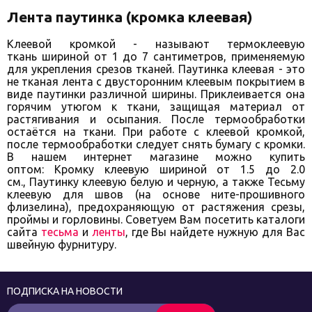
Лента паутинка (кромка клеевая)
Клеевой кромкой - называют термоклеевую
ткань шириной от 1 до 7 сантиметров, применяемую
для укрепления срезов тканей. Паутинка клеевая - это
не тканая лента с двусторонним клеевым покрытием в
виде паутинки различной ширины. Приклеивается она
горячим утюгом к ткани, защищая материал от
растягивания и осыпания. После термообработки
остаётся на ткани. При работе с клеевой кромкой,
после термообработки следует снять бумагу с кромки.
В нашем интернет магазине можно купить
оптом: Кромку клеевую шириной от 1.5 до 2.0
см., Паутинку клеевую белую и черную, а также Тесьму
клеевую для швов (на основе ните-прошивного
флизелина),
предохраняющую от растяжения срезы,
проймы и горловины. Советуем Вам посетить каталоги
сайта
тесьма
и
ленты
, где Вы найдете нужную для Вас
швейную фурнитуру.
ПОДПИСКА НА НОВОСТИ