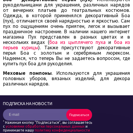
рукодельницами для украшения, различных нарядов
от вечерних платьев до театральных костюмов.
Одежда, в которой применялся декоративный Боа
(пух), отличается своей нарядностью и яркостью. Сам
пух по ощущениям очень приятен, легок и вызывает
праздничное настроение. В наличии нашего интернет
магазина Пух представлен в разных цветах и в
нескольких видах (
боа из цыплячего пуха
и
боа из
перьев курицы
). Также присутствуют декоративные
перья Боа с золотым и серебряным люрексом.
Надеемся, что теперь Вы не задаетесь вопросом, где
купить пух боа для рукоделия.
Меховые помпоны
. Используются для украшения
головных уборов, вязаных изделий, для декора
различных нарядов.
ПОДПИСКА НА НОВОСТИ
Подписаться
*
Нажимая кнопку "Подписаться", вы соглашаетесь
с
условиями обработки персональных данных
и
принимаете нашу
политику конфиденциальности